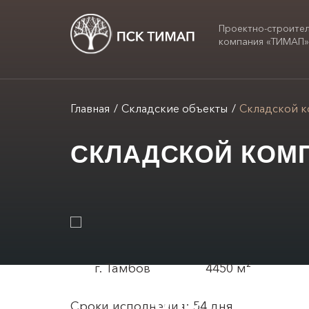
Проектно-строите
компания «ТИМАП
Главная
Складские объекты
Складской к
СКЛАДСКОЙ КОМП
г. Тамбов
4450 м²
/
01
01
Сроки исполнения: 54 дня.