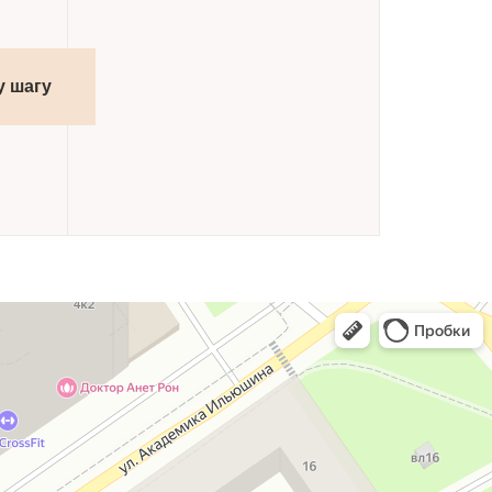
у шагу