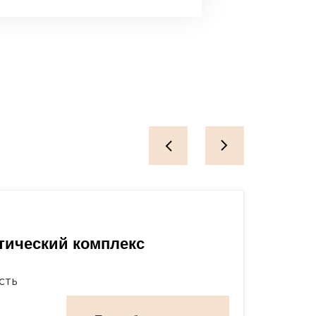
тический комплекс
Скла
сть
М
17